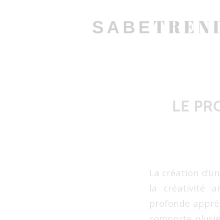
LE PR
La création d’un
la créativité 
profonde appréci
comporte plusie