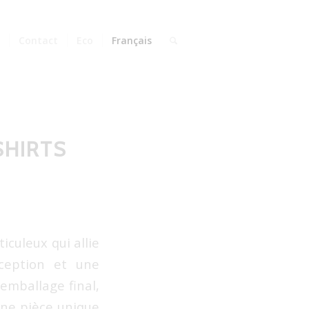
s
Contact
Eco
Français
SHIRTS
iculeux qui allie
nception et une
’emballage final,
une pièce unique