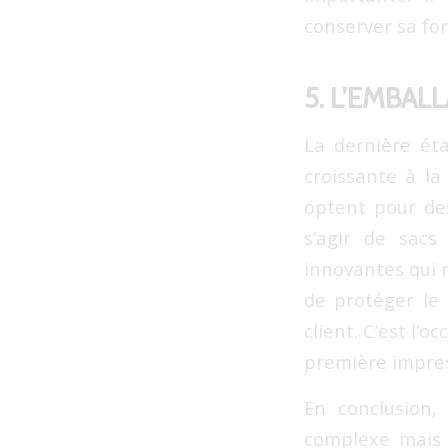
conserver sa fo
5. L’EMBAL
La dernière ét
croissante à l
optent pour des
s’agir de sac
innovantes qui r
de protéger le 
client. C’est l’
première impre
En conclusion,
complexe mais 