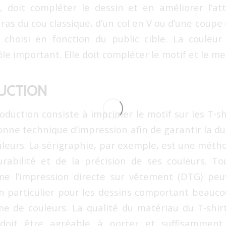
, doit compléter le dessin et en améliorer l’attr
l ras du cou classique, d’un col en V ou d’une coupe
 choisi en fonction du public cible. La couleur
e important. Elle doit compléter le motif et le me
DUCTION
oduction consiste à imprimer le motif sur les T-shi
bonne technique d’impression afin de garantir la du
ouleurs. La sérigraphie, par exemple, est une mét
rabilité et de la précision de ses couleurs. Tou
 l’impression directe sur vêtement (DTG) pe
 en particulier pour les dessins comportant beauco
e de couleurs. La qualité du matériau du T-shir
 doit être agréable à porter et suffisamment