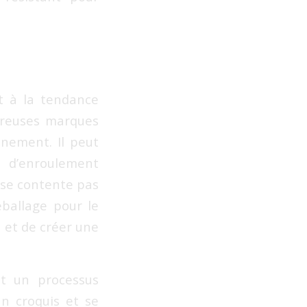
t à la tendance
breuses marques
nnement. Il peut
 d’enroulement
e se contente pas
éballage pour le
s et de créer une
st un processus
n croquis et se