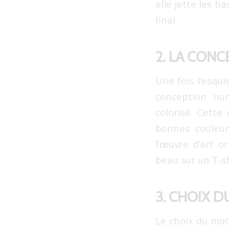
elle jette les b
final.
2. LA CONC
Une fois l’esquis
conception num
colorisé. Cette 
bonnes couleur
l’œuvre d’art o
beau sur un T-s
3. CHOIX D
Le choix du moti