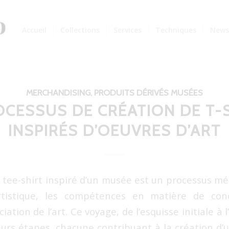
Accueil
Collections
Services
Techniques
New
MERCHANDISING
,
PRODUITS DÉRIVÉS MUSÉES
OCESSUS DE CRÉATION DE T-
INSPIRÉS D’OEUVRES D’ART
 tee-shirt inspiré d’un musée est un processus mét
artistique, les compétences en matière de co
ation de l’art. Ce voyage, de l’esquisse initiale à l
urs étapes, chacune contribuant à la création d’