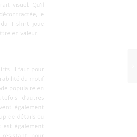
ait visuel. Qu’il
 décontractée, le
 du T-shirt joue
ttre en valeur.
rts. Il faut pour
rabilité du motif
hode populaire en
tefois, d’autres
uvent également
up de détails ou
t est également
 résistant pour