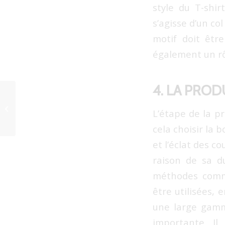
style du T-shirt
s’agisse d’un co
motif doit être
également un rôl
4. LA PRO
T-shirts pour musées : comment les
L’étape de la pr
oeuvres d’art impactent-elles la ...
cela choisir la 
et l’éclat des c
raison de sa du
méthodes comme
être utilisées,
une large gamm
importante. Il