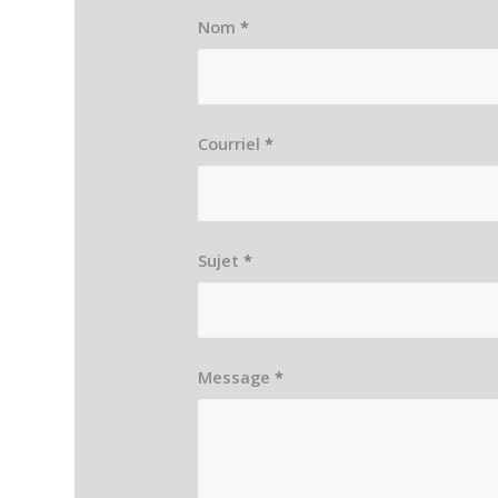
Nom
*
Courriel
*
Sujet
*
Message
*