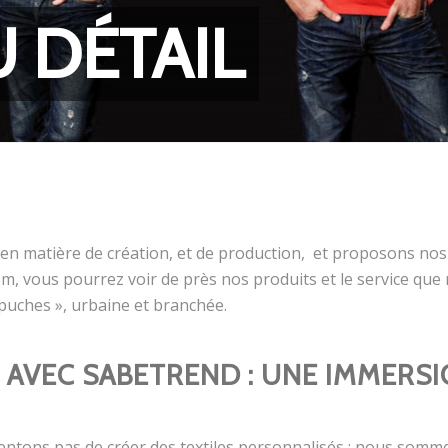
 DÉTAIL
en matière de création, et de production, et proposons no
, vous pourrez voir de près nos produits et le service que n
capuches », urbaine et branchée.
L AVEC SABETREND : UNE IMMERSI
ntons pas de créer des textiles personnalisés ; nous somm