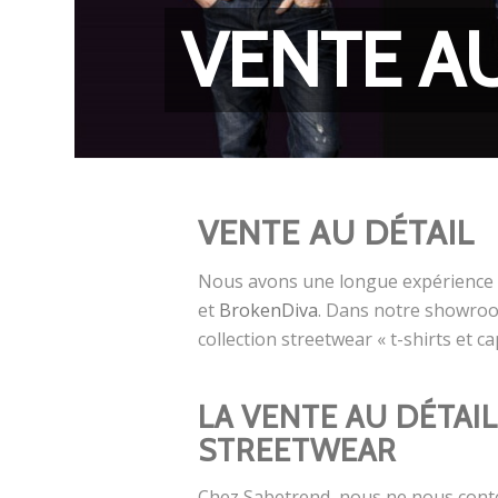
VENTE AU
VENTE AU DÉTAIL
Nous avons une longue expérience 
et
BrokenDiva
. Dans notre showroom
collection streetwear « t-shirts et 
LA VENTE AU DÉTAI
STREETWEAR
Chez Sabetrend, nous ne nous conte