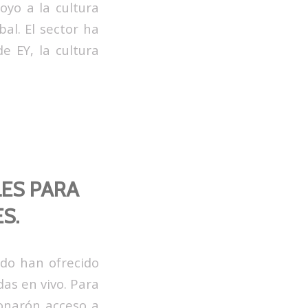
oyo a la cultura
al. El sector ha
e EY, la cultura
LES PARA
S.
do han ofrecido
adas en vivo. Para
onarón acceso a