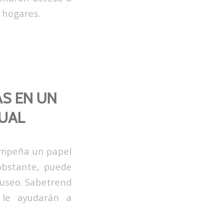
 hogares.
AS EN UN
SUAL
sempeña un papel
 obstante, puede
 museo. Sabetrend
 le ayudarán a