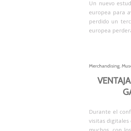
Un nuevo estudi
europea para av
perdido un terc
europea perderá
Merchandising
,
Mus
VENTAJA
G
Durante el con
visitas digitales
muchos, con lo