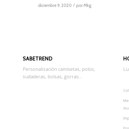
/
diciembre 9, 2020
por
Mkg
SABETREND
H
Personalización camisetas, polos,
Lu
sudaderas, bolsas, gorras…
Col
Mer
mu
Im
Pro