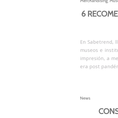
Merchandising
,
Mus
6 RECOME
En Sabetrend, l
museos e instit
impresión, a m
era post pandémi
News
CONS