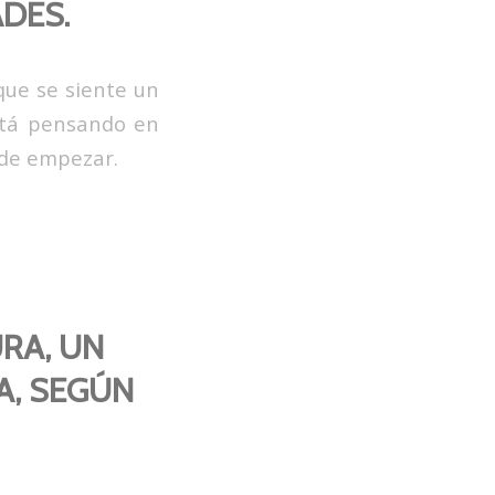
DES.
que se siente un
stá pensando en
nde empezar.
URA, UN
A, SEGÚN