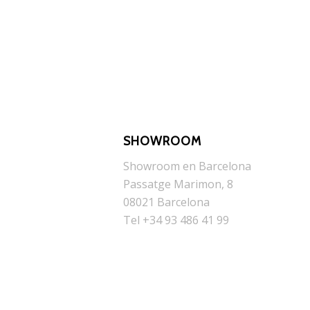
SHOWROOM
Showroom en Barcelona
Passatge Marimon, 8
08021 Barcelona
Tel +34 93 486 41 99