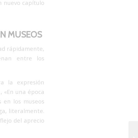
n nuevo capítulo
 EN MUSEOS
dad rápidamente,
enan entre los
ra la expresión
h, «En una época
as en los museos
ga, literalmente.
lejo del aprecio
El
ca