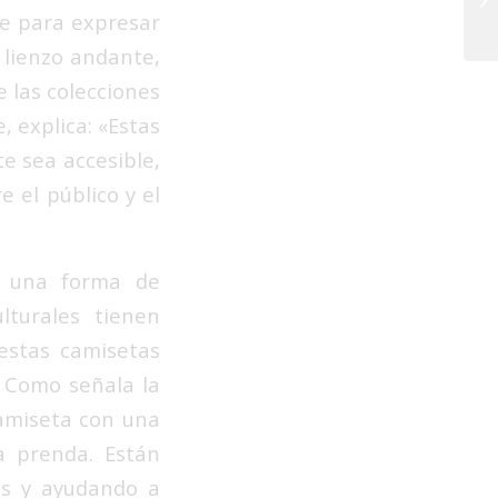
le para expresar
de
n lienzo andante,
 las colecciones
, explica: «Estas
te sea accesible,
e el público y el
n una forma de
lturales tienen
 estas camisetas
. Como señala la
camiseta con una
a prenda. Están
es y ayudando a