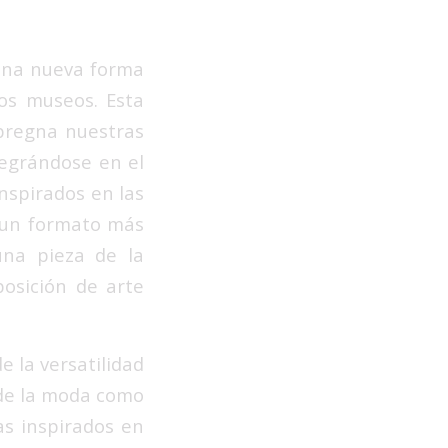
 una nueva forma
los museos. Esta
pregna nuestras
tegrándose en el
inspirados en las
n un formato más
 una pieza de la
posición de arte
e la versatilidad
 de la moda como
as inspirados en