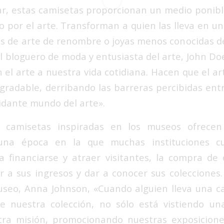
r, estas camisetas proporcionan un medio ponib
o por el arte. Transforman a quien las lleva en u
 de arte de renombre o joyas menos conocidas de
l bloguero de moda y entusiasta del arte, John Doe
 el arte a nuestra vida cotidiana. Hacen que el ar
gradable, derribando las barreras percibidas entr
dante mundo del arte».
as camisetas inspiradas en los museos ofrece
una época en la que muchas instituciones cu
ra financiarse y atraer visitantes, la compra de
r a sus ingresos y dar a conocer sus colecciones
useo, Anna Johnson, «Cuando alguien lleva una 
e nuestra colección, no sólo está vistiendo un
ra misión, promocionando nuestras exposicion