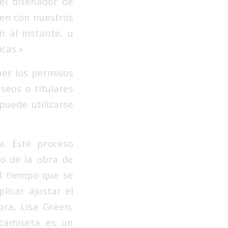
 el diseñador de
en con nuestros
n al instante, u
cas.»
ner los permisos
seos o titulares
uede utilizarse
a. Este proceso
o de la obra de
al tiempo que se
licar ajustar el
ora, Lisa Green,
camiseta es un