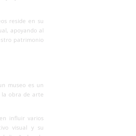
eos reside en su
ual, apoyando al
estro patrimonio
 un museo es un
 la obra de arte
n influir varios
ivo visual y su