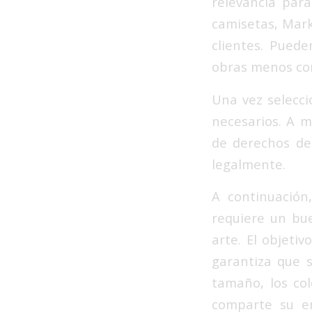
relevancia para
camisetas, Mar
clientes. Puede
obras menos con
Una vez selecci
necesarios. A m
de derechos de
legalmente.
A continuación
requiere un bu
arte. El objeti
garantiza que s
tamaño, los col
comparte su e