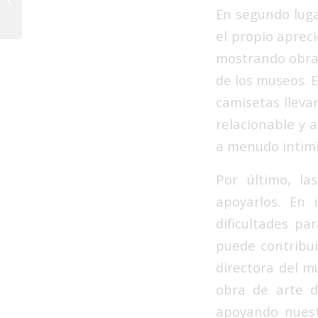
perfecta –
En segundo luga
merchandising para
el propio apreci
muse...
mostrando obras
de los museos. E
camisetas llevan
relacionable y a
a menudo intimi
Por último, l
apoyarlos. En 
dificultades pa
puede contribui
directora del m
obra de arte d
apoyando nuest