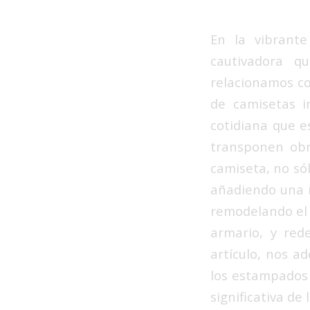
En la vibrante
cautivadora q
relacionamos co
de camisetas i
cotidiana que e
transponen obr
camiseta, no só
añadiendo una n
remodelando el 
armario, y red
artículo, nos a
los estampados 
significativa d