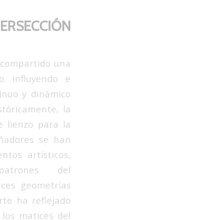
TERSECCIÓN
 compartido una
no influyendo e
inuo y dinámico
stóricamente, la
 lienzo para la
señadores se han
ntos artísticos,
atrones del
aces geometrías
rte ha reflejado
los matices del