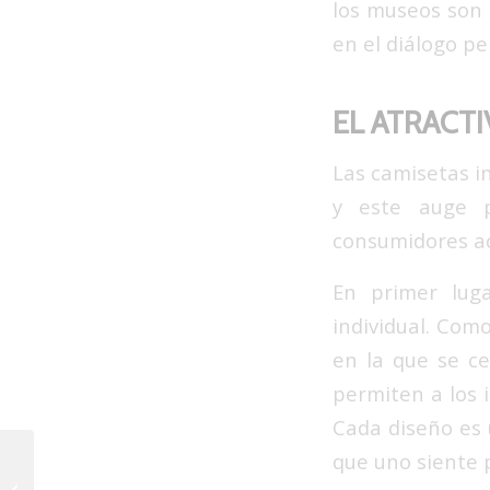
los museos son 
en el diálogo p
EL ATRACT
Las camisetas i
y este auge p
consumidores act
En primer luga
individual. Com
en la que se ce
permiten a los i
Cada diseño es 
que uno siente p
6 recomendaciones
para la camiseta