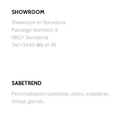
SHOWROOM
Showroom en Barcelona
Passatge Marimon, 8
08021 Barcelona
Tel +34 93 486 41 99
SABETREND
Personalización camisetas, polos, sudaderas,
bolsas, gorras…