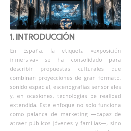
1. INTRODUCCIÓN
En España, la etiqueta «exposición
inmersiva» se ha consolidado para
describir propuestas culturales que
combinan proyecciones de gran formato,
sonido espacial, escenografías sensoriales
y, en ocasiones, tecnologías de realidad
extendida. Este enfoque no solo funciona
como palanca de marketing —capaz de
atraer públicos jóvenes y familias—, sino