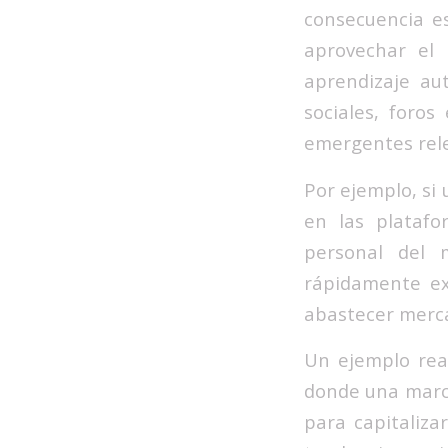
consecuencia e
aprovechar el 
aprendizaje au
sociales, foros
emergentes rele
Por ejemplo, si 
en las platafo
personal del 
rápidamente ex
abastecer merca
Un ejemplo real
donde una marca
para capitaliz