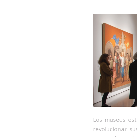
Los museos está
revolucionar s