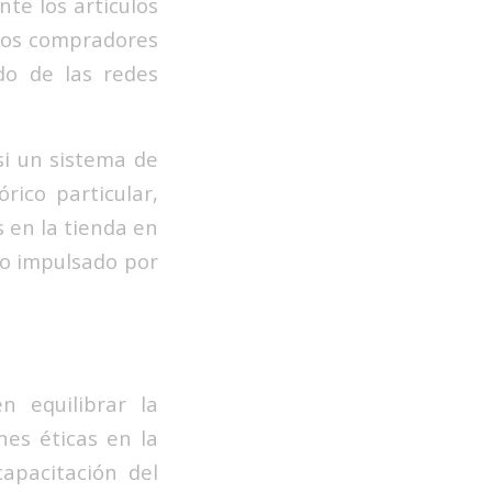
te los artículos
 los compradores
do de las redes
si un sistema de
rico particular,
 en la tienda en
do impulsado por
n equilibrar la
nes éticas en la
capacitación del