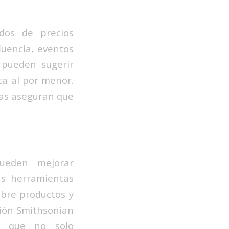
dos de precios
luencia, eventos
A pueden sugerir
ta al por menor.
ras aseguran que
pueden mejorar
as herramientas
bre productos y
ción Smithsonian
IA que no solo