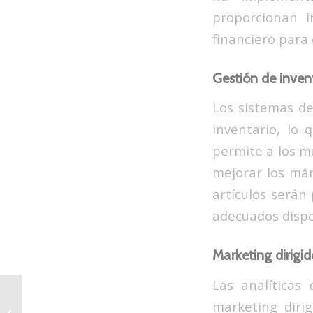
proporcionan 
financiero para
Gestión de inven
Los sistemas de
inventario, lo
permite a los mu
mejorar los már
artículos serán
adecuados disp
Marketing dirigi
Las analíticas
marketing dirig
IA o artista: ¿quién se impondrá?