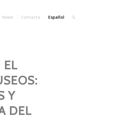
News
Contacto
Español
 EL
USEOS:
S Y
A DEL