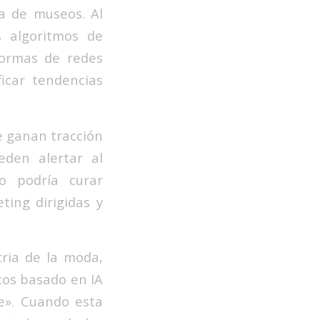
a de museos. Al
s algoritmos de
formas de redes
ficar tendencias
te ganan tracción
eden alertar al
o podría curar
ing dirigidas y
tria de la moda,
tos basado en IA
e». Cuando esta